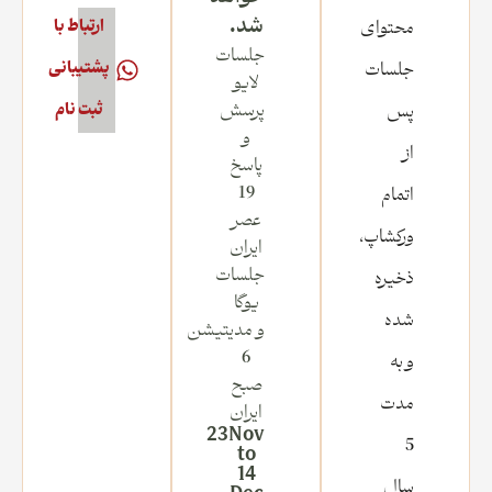
شد.
محتوای
ارتباط با
جلسات
جلسات
پشتیبانی
لایو
پرسش
پس
ثبت نام
و
از
پاسخ
19
اتمام
عصر
ورکشاپ،
ایران
جلسات
ذخیره
یوگا
شده
و مدیتیشن
6
و به
صبح
مدت
ایران
23Nov
5
to
14
سال