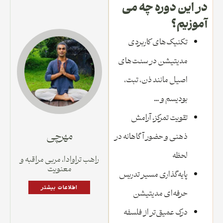
در این دوره چه می
آموزیم؟
تکنیک‌های کاربردی
مدیتیشن در سنت‌های
اصیل مانند ذن، تبت،
بودیسم و …
تقویت تمرکز، آرامش
مهرچی
ذهنی و حضور آگاهانه در
لحظه
راهب تراوادا، مربی مراقبه و
معنویت
پایه‌گذاری مسیر تدریس
اطلاعات بیشتر
حرفه‌ای مدیتیشن
درک عمیق‌تر از فلسفه