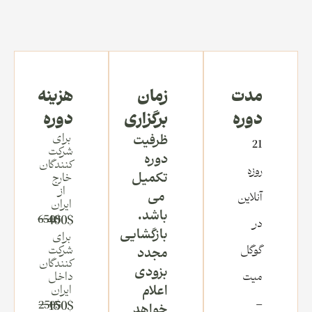
مدت
زمان
هزینه
دوره
برگزاری
دوره
برای
ظرفیت
21
شرکت
دوره
کنندگان
روزه
تکمیل
خارج
از
می
آنلاین
ایران
باشد.
650$
400$
در
بازگشایی
برای
گوگل
شرکت
مجدد
کنندگان
بزودی
میت
داخل
اعلام
ایران
–
250$
150$
خواهد