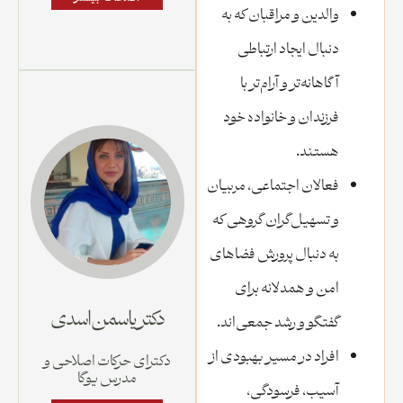
والدین و مراقبان که به
دنبال ایجاد ارتباطی
آگاهانه‌تر و آرام‌تر با
فرزندان و خانواده خود
هستند.
فعالان اجتماعی، مربیان
و تسهیل‌گران گروهی که
به دنبال پرورش فضاهای
امن و همدلانه برای
دکتر یاسمن اسدی
گفتگو و رشد جمعی‌اند.
افراد در مسیر بهبودی از
دکترای حرکات اصلاحی و
مدرس یوگا
آسیب، فرسودگی،