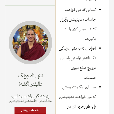
شفقت
کسانی که می‌خواهند
جلسات مدیتیشن برگزار
کنند یا مربی‌گری را یاد
بگیرند.
افرادی که به دنبال زندگی
آگاهانه‌تر، آرامش پایدار و
ترویج صلح درون
تنزن نامجونگ
هستند.
عالیقدر (گشه)
مربیان یوگا و تندرستی
پژوهشگر و راهب بودایی،
که می‌خواهند مدیتیشن
متخصص فلسفه و مدیتیشن
را به‌طور حرفه‌ای در
اطلاعات بیشتر