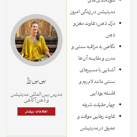
سودمندی‌های
مدیتیشن در زندگی امروز
درک ذهن: تفاوت مغز و
ذهن
نگاهی به مراقبه سنتی و
مدرن و مقایسه آن‌ها
آشنایی با مسیرهای
بی بی رزا
سنتی مانند لام‌ریم و
فلسفه بودایی
مدرس بین‌المللی مدیتیشن
و ذهن‌آگاهی
چهار حقیقت شریفه
اطلاعات بیشتر
تفاوت رهایی موقت و
عمیق در مدیتیشن