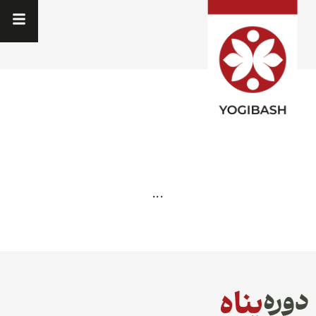
...
پناه
دوره