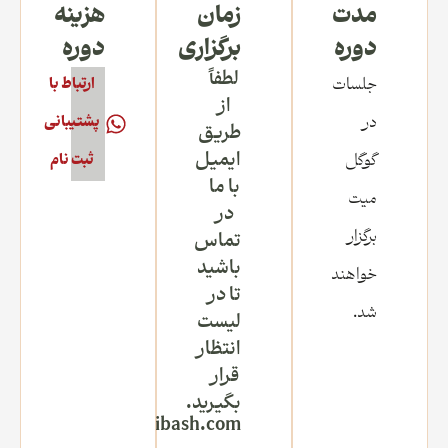
مدت
زمان
هزینه
دوره
برگزاری
دوره
لطفاً
جلسات
ارتباط با
از
در
پشتیبانی
طریق
ایمیل
گوگل
ثبت نام
با ما
میت
در
برگزار
تماس
باشید
خواهند
تا در
شد.
لیست
انتظار
قرار
بگیرید.
Om@yogibash.com