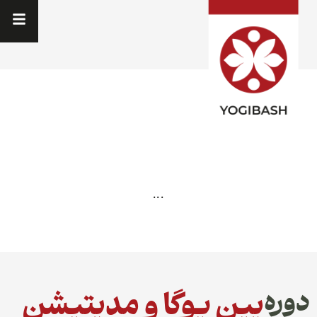
...
یین یوگا و مدیتیشن
دوره