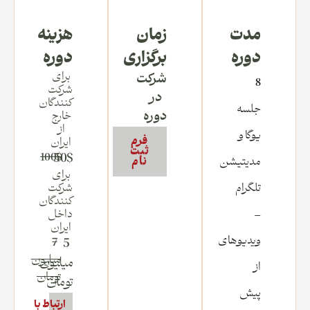
مدت
زمان
هزینه
دوره
برگزاری
دوره
برای
شرکت
8
شرکت
در
کنندگان
جلسه
دوره
خارج
از
یوگا و
فرم
ایران
ثبت
100$
50$
مدیتیشن
نام
برای
تلگرام
شرکت
کنندگان
–
داخل
ایران
ویدیوهای
7
5
میلیون
میلیون
از
تومان
تومان
پیش
ارتباط با