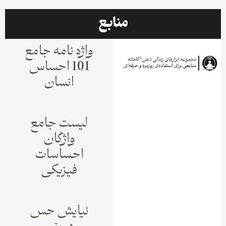
منابع
واژه نامه جامع
101 احساس
انسان
لیست جامع
واژگان
احساسات
فیزیکی
نیایش حس